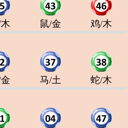
/木
鼠/金
鸡/木
/金
马/土
蛇/木