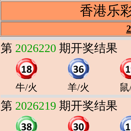
香港乐彩2
第
2026220
期开奖结果
牛/火
羊/火
鼠
第
2026219
期开奖结果