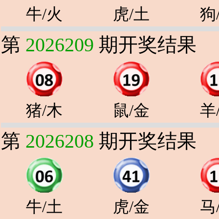
牛/火
虎/土
狗
第
2026209
期开奖结果
猪/木
鼠/金
羊
第
2026208
期开奖结果
牛/土
虎/金
马