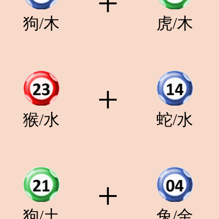
+
狗/木
虎/木
+
猴/水
蛇/水
+
狗/土
兔/金