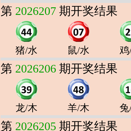
第
2026207
期开奖结果
猪/水
鼠/水
鸡
第
2026206
期开奖结果
龙/木
羊/木
兔
第
2026205
期开奖结果